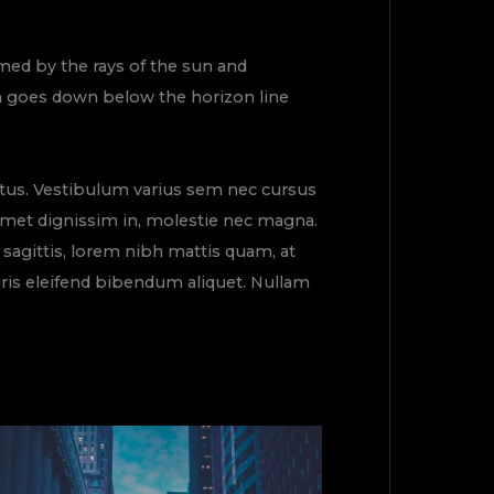
rmed by the rays of the sun and
sun goes down below the horizon line
etus. Vestibulum varius sem nec cursus
sit amet dignissim in, molestie nec magna.
s sagittis, lorem nibh mattis quam, at
uris eleifend bibendum aliquet. Nullam