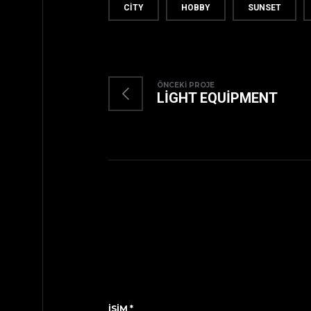
CITY
HOBBY
SUNSET
ÖNCEKI PROJE
LIGHT EQUIPMENT
İSIM
*