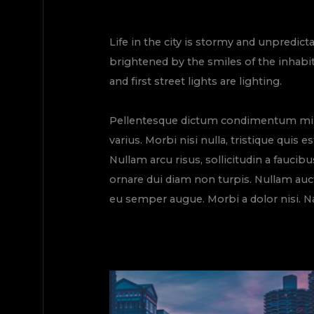
Life in the city is stormy and unpredict
brightened by the smiles of the inhabit
and first street lights are lighting.
Pellentesque dictum condimentum mi, eg
varius. Morbi nisi nulla, tristique quis 
Nullam arcu risus, sollicitudin a faucib
ornare dui diam non turpis. Nullam auc
eu semper augue. Morbi a dolor nisi. Na