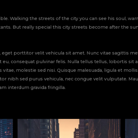
able. Walking the streets of the city you can see his soul, wa
ants. But really special this city streets become after the 
et porttitor velit vehicula sit amet. Nunc vitae sagittis m
est eu, consequat pulvinar felis. Nulla tellus tellus, lobortis 
us vitae, molestie sed nisi. Quisque malesuada, ligula et molli
tor nibh sed purus vehicula, nec congue velit vulputate. Ma
m interdum gravida fringilla.