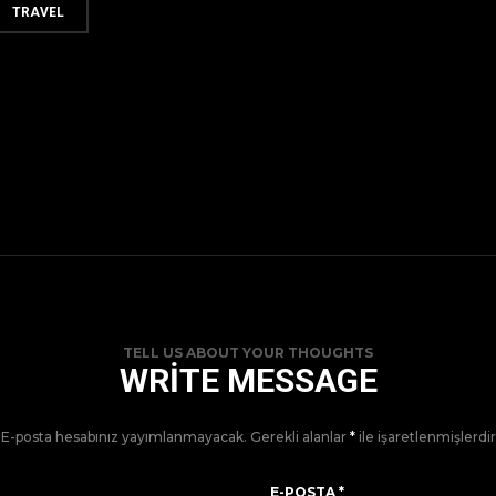
TRAVEL
TELL US ABOUT YOUR THOUGHTS
WRITE MESSAGE
E-posta hesabınız yayımlanmayacak.
Gerekli alanlar
*
ile işaretlenmişlerdir
E-POSTA
*