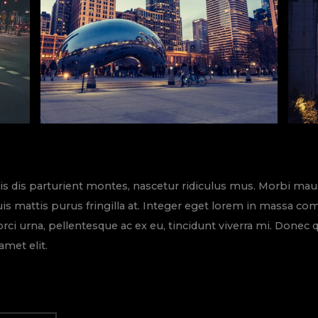
 dis parturient montes, nascetur ridiculus mus. Morbi mauris 
uis mattis purus fringilla at. Integer eget lorem in massa co
 orci urna, pellentesque ac ex eu, tincidunt viverra mi. Done
met elit.