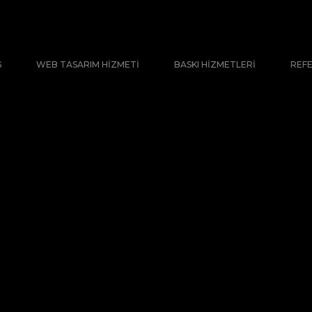
S
WEB TASARIM HIZMETI
BASKI HIZMETLERI
REF