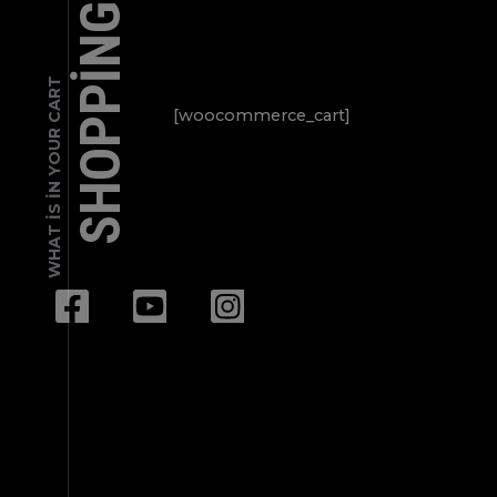
SHOPPING CART
WHAT IS IN YOUR CART
[woocommerce_cart]