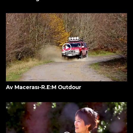
Av Macerası-R.E:M Outdour